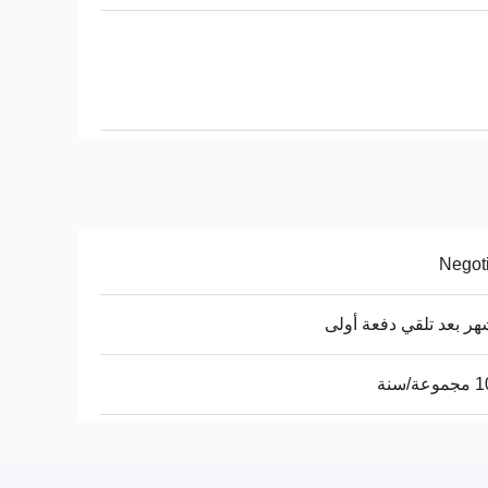
Negot
ة/سنة