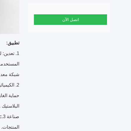
اتصل الآن
تطبيق:
1. تعدين: لحماية يصلب، وحماية التجمعات السكنية، غسيل الفرن وتهب، وما إلى ذلك.
المستخدمة 
شبكة معدني
2. الكيميائية والمواد الجديدة الصناعات: للغاز المواد الكيميائية، تهب خط أنابيب، واستبدال الغاز،
حماية الغاز
البلاستيك و
صناعة 3.Electronic: للتغليف، والتكتل، يصلب، نقص الأكسجين، وتخزين إلكترونية
المنتجات. 