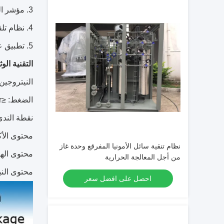
3. مؤشر الغاز مستقرة، انخفاض النجاسة
4. نظام تلقائي بدلا من ذلك، من دون الناس الذين يعملون في الخدمة.
5. تطبيق على نطاق واسع، أي متطلبات خاصة للغاز المواد الخام.
التقنية الوث
النيتروجين 
الضغط: ≤6bar
نقطة الندى (د
محتوى الأكس
نظام تنقية سائل الأمونيا المفرقع وحدة غاز
محتوى الهيدروج
من أجل المعالجة الحرارية
محتوى النيتروجين: 1 
احصل على افضل سعر