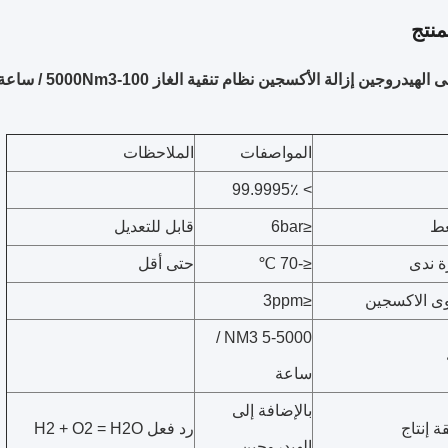
نتج
هيدروجين إزالة الأكسجين نظام تنقية الغاز 100-5000Nm3 / ساعة السعة
المواصفات
الملاحظات
> 99.9995٪
ط
≤6bar
قابل للتعديل
 ندى
≤-70 ℃
حتى أقل
ى الاكسجين
≤3ppm
5-5000 NM3 /
ساعة
بالإضافة إلى
 إنتاج
رد فعل H2 + O2 = H2O
الهيدروجين