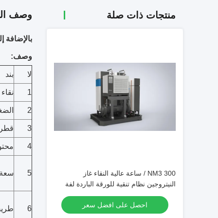
وصف الم
منتجات ذات صلة
بالإضافة إلى ال
وصف:
لا
بند
1
نقاء
2
الضغ
3
قطرة
4
محتو
5
سعة
300 NM3 / ساعة عالية النقاء غاز
النيتروجين نظام تنقية للورقة الباردة لفة
احصل على افضل سعر
6
طريقة