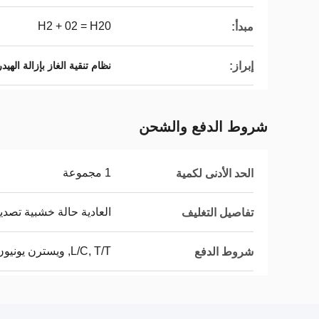
H2 + 02 = H20
مبدأ:
إبراز:
نظام تنقية الغاز بإزالة الهي
شروط الدفع والشحن
1 مجموعة
الحد الأدنى لكمية
العادية حالة خشبية تصدي
تفاصيل التغليف
L/C, T/T, ويسترن يونيون, MoneyGram
شروط الدفع