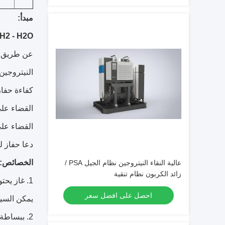
مبدأ:
 H2 - H2O
عن طريق ال
النيتروجين
كفاءة حفاز
القضاء على
القضاء على 
دعا حفاز لل
الخصائص:
عالية النقاء النيتروجين نظام الجيل PSA /
زائد الكربون نظام تنقية
1. غاز يحتوي على الهيدروجين المفرطة، ومناسبة تماما لتطبيق الغاز الحد، ومحتوى الهيدروجين
احصل على افضل سعر
يمكن السي
2. ببساطة المبدأ، وهيكل الكمال، وانخفاض استهلاك الطاقة