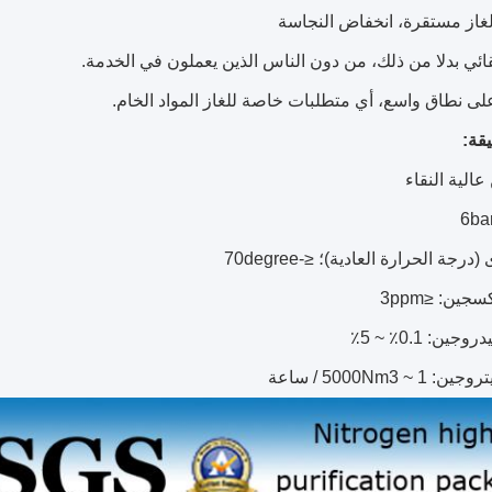
يقة:
عالية النقاء
رجة الحرارة العادية)؛ ≤-70degree
جين: ≤3ppm
ين: 0.1٪ ~ 5٪
~ 5000Nm3 / ساعة