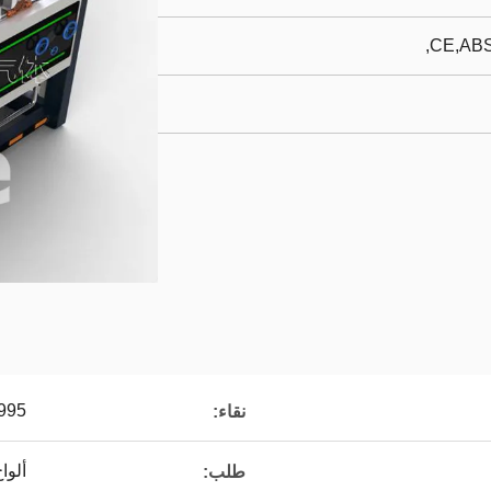
CE,ABS
99.9995 
نقاء:
ألوا
طلب: