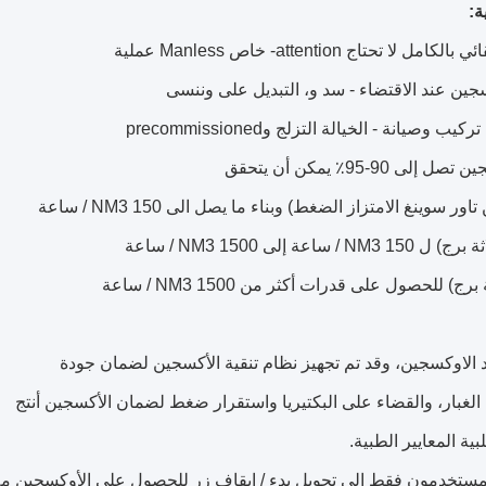
ة:
مل لا تحتاج attention- خاص Manless عملية
سجين عند الاقتضاء - سد و، التبديل على وننسى
 وصيانة - الخيالة التزلج وprecommissioned
إلى 90-95٪ يمكن أن يتحقق
ية المعايير الطبية.