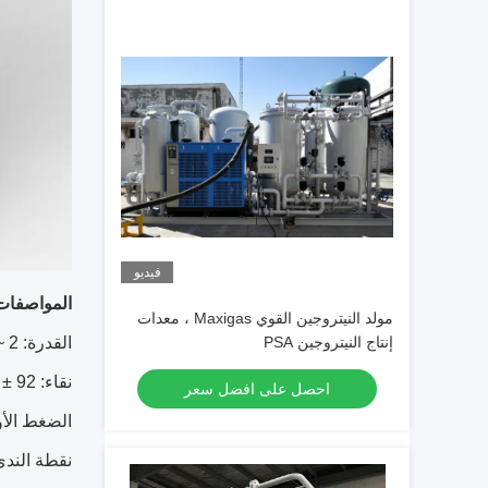
فيديو
المواصفات 
مولد النيتروجين القوي Maxigas ، معدات
إنتاج النيتروجين PSA
القدرة: 2 ~ 150 NM3 / ساعة
نقاء: 92 ± 2٪
احصل على افضل سعر
الضغط الأولي: 0.05 ~ 0.4 
نقطة الندى: -5