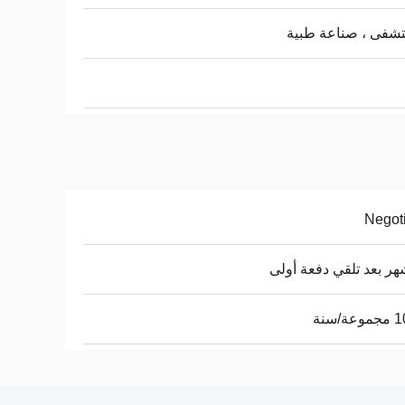
شفى ، صناعة طبية
Negot
ة/سنة