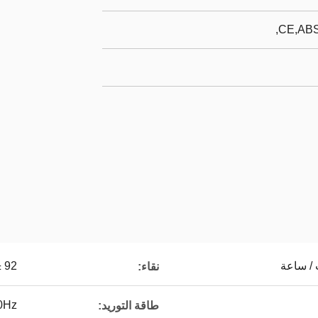
CE,ABS
92 ± 2٪
نقاء:
0Hz
طاقة التوريد: