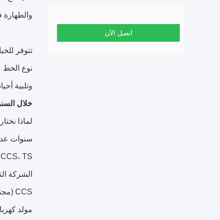
والطهارة في غ
اتصل الآن
تتوفر للخيار 3. خط وخطوط مزدوجة أنواع احدة. واقترح للمستخدمين
نوع الخط 
وتلبية أحيا
خلال السنوات ال 10 الماضية، حوالي 98٪ من ا
لماذا نختار
سنوات عديد
SGS، CCS، TS شركة معتمدة لمحطات الغاز الجودة وأفضل خ
الشركة التي حصلت، TS (ر
CCS (مجتمع تصنيف الصين) شهادة، منذ أيضا يمكن تصنيع النيتروجين البحرية
مولد كهرباء