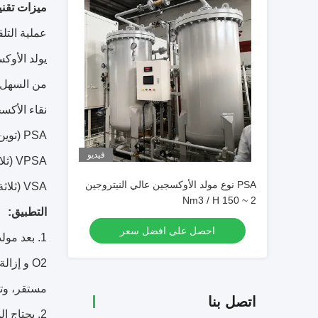
ميزات تقني
عملية التلقائي بالكا
يولد الأوك
من السهل تركيب
نقاء الأكسجين تصل 
PSA (توين تاور سوينغ الامتزاز الضغط) وبناء ما يصل الى 150 NM3 / ساعة
فيديو
VPSA (ثلاثة برج) ل 150 NM3 / ساعة إلى 1500 NM3 / ساعة
PSA نوع مولد الأوكسجين عالي النيتروجين
VSA (ثلاثة برج) للحصول على قدرات أكثر من 1500 NM3 / ساعة
2 ~ 150 Nm3 / H
التطبيق:
احصل على افضل سعر
1. بعد مولد الاوكسجين، وقد تم تجهيز نظام تنقية الأكسجين لضمان جودة
O2 و إزالة الغبار، والقضاء على البكتيريا واستقرار ضغط لضمان الأكسجين أنتج
مستقر، وتلب
اتصل بنا
2. يحتاج المستخدمون فقط إلى تحويل بدء / إيقاف زر للحصول على الأوكسجين مع تصميم سعة التدفق المطلوبة