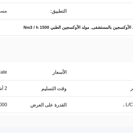
مست
التطبيق:
,
 الأوكسجين بالمستشفى
مولد الأوكسجين الطبي 1500 Nm3 / h
iate
الأسعار
ر
2 أشهر بعد تلقي دفعة أولى
وقت التسليم
L/C
1000 مجموع
القدرة على العرض