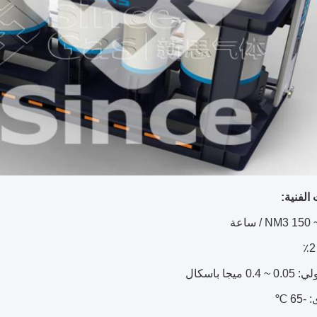
الفنية:
ميجا باسكال
6 ℃