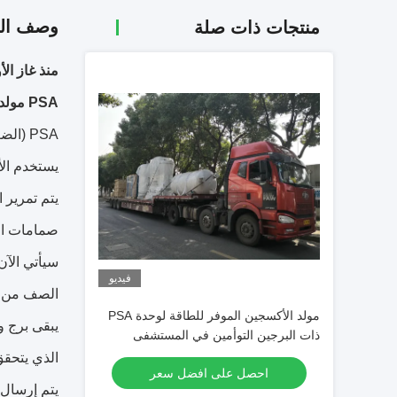
وصف الم
منتجات ذات صلة
منذ غاز ال
PSA مولد الاوكسجين
PSA (الضغط سوينغ الامتزاز) تقنية ثورة في فصل غير المبردة الهواء و
يستخدم الأكسجين 
يتم تمرير 
صمامات الت
سيأتي الآن على ات
فيديو
الصف من ال
مولد الأكسجين الموفر للطاقة لوحدة PSA
يبقى برج و
ذات البرجين التوأمين في المستشفى
الذي يتحقق
احصل على افضل سعر
يتم إرسال 