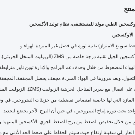
نتج
أوكسجين الطبي مولد للمستشفى، نظام توليد الأكسجين
الجيل تقنية درجة خاصة من ZMS (الزيوليت المنخل الجزيئي).
الهواء المضغوط من خلال وحدة دعم البرامج والإدارة توين تاور مترابطة 
حول. وبعد مرورها في الهواء المبردة مجفف يحصل المجففة. المجففة
صال مع سرير المناخل الجزيئية الزيوليت (ZMS). الزيوليت المناخل الجزيئية هي خاصة
مازة التي لها خاصية امتصاص تفضيلية من جزيئات النيتروجين. في و
احد تحت دورة إنتاج النيتروجين، في حين أن البرج الآخر يخضع لتجديد
 من خلال تخفيض الضغط من برج للضغط الجوي. الأكسجين المنتهية ول
الغاز إلى سفينة ارتفاع حيث سيتم الحفاظ على ضغط الحد الأدنى مع 