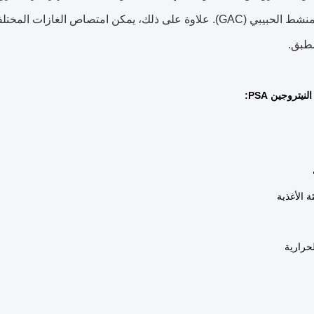
الكربون المنشط الحبيبي (GAC). علاوة على ذلك، يمكن امتصاص ال
طبق.
نيتروجين PSA:
ة الأغذية
لحرارية