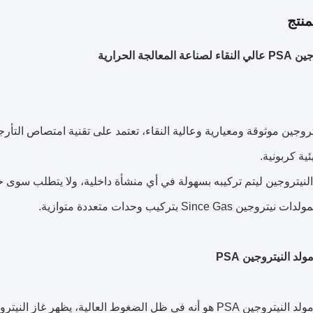
نتج
لمعالجة الحرارية
ية كربونية.
لنيتروجين ليتم تركيبه بسهولة في أي منشأة داخلية، ولا يتطلب سو
ين Since Gas بتركيب وحدات متعددة متوازية.
لد النيتروجين PSA
مبدأ عمل مولد النيتروجين PSA هو أنه في ظل الضغوط العالية، يظه