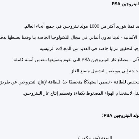
يتروجين PSA
 أكثر من 1000 مولد نيتروجين في جميع أنحاء العالم.
ا الألمانية - لدينا تعاون ألماني في مجال التكنولوجيا الخاصة بنا وقمنا بضبطها بدقة
وجيا لتحقيق مزايا خاصة في العديد من المجالات الرئيسية.
غاز النيتروجين PSA التي نقوم بتصنيعها تتضمن أتمتة كاملة
اجة إلى موظفين لتشغيل مصنع الغاز.
نخفض للطاقة - نضمن استهلاكًا منخفضًا جدًا للطاقة لإنتاج النيتروجين عن طريق
ثل لاستخدام الهواء المضغوط بكفاءة وتعظيم إنتاج غاز النيتروجين.
النيتروجين PSA:
السعة (متر مكعب/