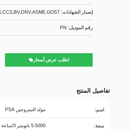
إصدار الشهادات:
,CCS,BV,DNV,ASME,GOST,
رقم الموديل:
PN
اطلب عرض أسعار
تفاصيل المنتج
مولد النيتروجين PSA
اسم:
5-5000 نانومتر 3/ساعة
سعة: