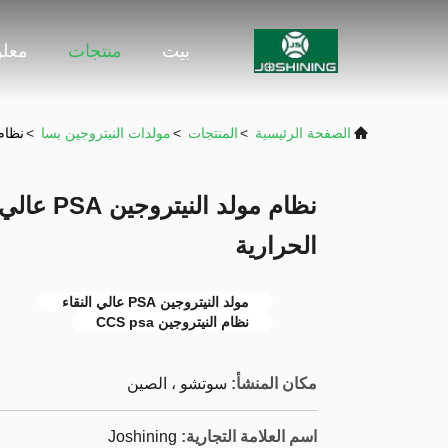
بيت
منتجات
معلو
الصفحة الرئيسية
>
المنتجات
>
مولدات النيتروجين بسا
>
نظام مولد ال
نظام مولد 
الحرارية
مولد النيتروجين PSA عالي النقاء
نظام النيتروجين CCS psa
مكان المنشأ:
سوتشو ، الصين
اسم العلامة التجارية:
Joshining