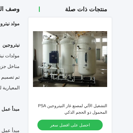
وصف الم
منتجات ذات صلة
مولد نيتروجين PSA عالي النقاء لصناعة ا
نيتروجين
مناخل جزيئ
تم تصميم ا
المعيارية لمولدات نيتروج
التشغيل الآلي لمصنع غاز النيتروجين PSA
مبدأ عمل مو
المحمول ذو الحجم الذكي
احصل على افضل سعر