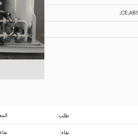
CE,ABS
المع
طلب:
نقاء
نقاء: