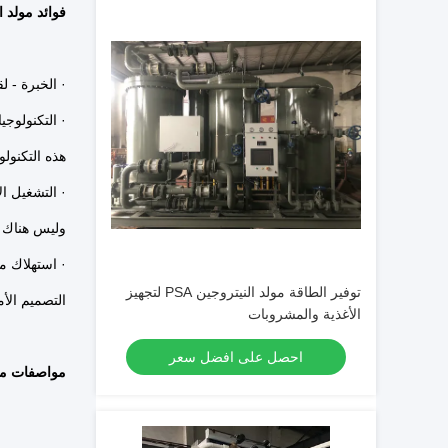
فوائد مولد الن
· الخبرة - لقد قمنا بتوريد
· التكنولوجي
هذه التكنول
· التشغيل الآلي - مصانع 
وليس هناك ح
· استهلاك م
توفير الطاقة مولد النيتروجين PSA لتجهيز
التصميم الأم
الأغذية والمشروبات
احصل على افضل سعر
مواصفات مولد 