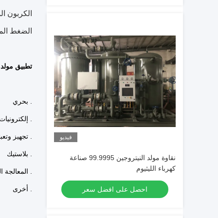
الضغط الم
تطبيق مولد ال
. بحري
. إلكترونيات
. تجهيز وتعبئ
فيديو
. بلاستيك
نقاوة مولد النيتروجين 99.9995 صناعة
كهرباء الليثيوم
. المعالجة ا
. أخرى
احصل على افضل سعر