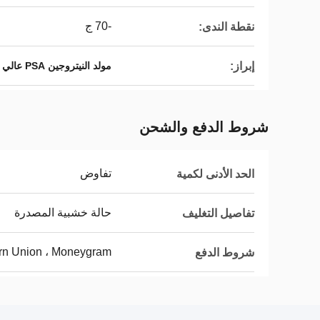
-70 ج
نقطة الندى:
إبراز:
مولد النيتروجين PSA عالي النقاء
شروط الدفع والشحن
تفاوض
الحد الأدنى لكمية
حالة خشبية المصدرة
تفاصيل التغليف
ern Union ، Moneygram
شروط الدفع