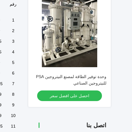
رقم
9
1
9
2
5
3
5
4
9
5
9
6
وحدة توفير الطاقة لمصنع النيتروجين PSA
للنيتروجين الصناعي
95
7
9
8
احصل على افضل سعر
9
9
9
10
اتصل بنا
95
11