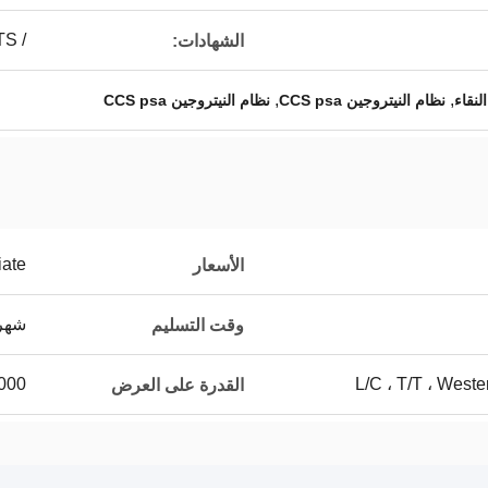
/ CCS / BV / ISO / TS
الشهادات:
,
,
نظام النيتروجين CCS psa
نظام النيتروجين CCS psa
iate
الأسعار
شهري
وقت التسليم
L/C ، T/T ، West
1000 مجموعة 
القدرة على العرض