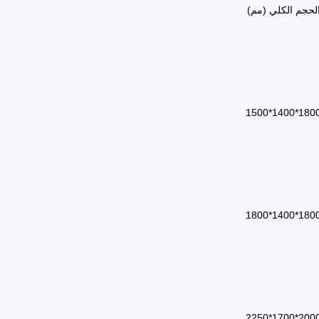
لحجم الكلي (مم)
1800*1400*15
1800*1400*18
2000*1700*22