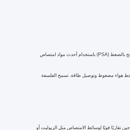
مولدات نيتروجين موثوقة ومعيارية وعالية النقاء، تعتمد على تقنية امتصاص التأرجح بالضغط (PSA) باستخدام أحدث مواد امتصاص
ى خط هواء مضغوط وتوصيل طاقة. تسمح الفلسفة
ر غاز النيتروجين تقاربًا قويًا لوسائط الامتصاص مثل الزيوليت أو