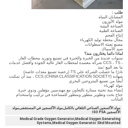
طلب :
المصابان المياه
مولد الأوزون
الصناعة البيئية
الصناعة الطبية
إنتاج الفحم
مجال محطة توليد الكهرباء
مصنع تعبئة الاسطوانات
صيد الأسماك
لماذا دائما يختارون منذ؟
سنوات عديدة من الخبرة والخبرة في تصنيع وتوريد محطات الغاز.
، CCS ، TS شركة معتمدة لمحطات الغاز عالية الجودة وأفضل خدمات
ما بعد البيع ؛منذ
نادرًا ما حصلت الشركة على TS (رخصة تصنيع معدات خاصة)
شهادة CCS (CHINA CLASSIFICATION SOCIETY) ، منذ أن تمكنت
أيضًا من تصنيع النيتروجين البحري
مولد كهرباء.
إنشاء بنية تحتية ممتازة بالتعاون مع مهندسين مؤهلين وذوي خبرة.
جناح بحث وتطوير متطور ومتطور للمساعدة في تركيب واستخدام
النباتات.
مولد الأكسجين الصناعي التلقائي بالكامل,مولد الأكسجين في المستشفى,مولد
الأكسجين ISO PSA
Medical Grade Oxygen Generator,Medical Oxygen Generating
Systems,Medical Oxygen Generator Skid Mounted