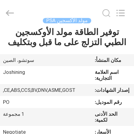
JoShining
Energy
&
Technology
Co.,Ltd.
مولد الأكسجين PSA
All
Rights
Reserved.
توفير الطاقة مولد الأوكسجين
بيت
الطبي التزلج على ما قبل وبتكليف
منتجات
مكان المنشأ:
سوتشو، الصين
معلومات
اسم العلامة
Joshining
عنا
التجارية:
إصدار الشهادات:
CE,ABS,CCS,BV,DNV,ASME,GOST,
جولة
رقم الموديل:
PO
المصنع
الحد الأدنى
1 مجموعة
لكمية:
مراقبة
الأسعار:
Negotiate