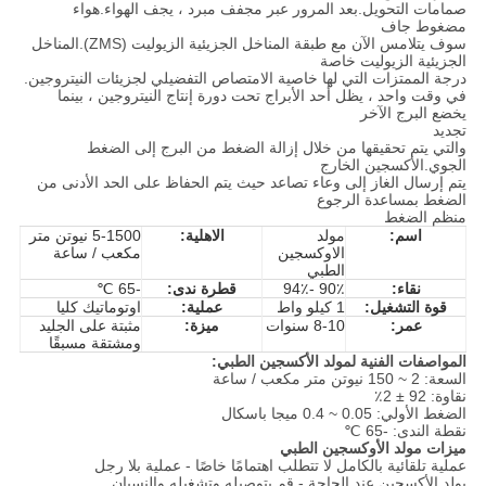
صمامات التحويل.بعد المرور عبر مجفف مبرد ، يجف الهواء.هواء
مضغوط جاف
سوف يتلامس الآن مع طبقة المناخل الجزيئية الزيوليت (ZMS).المناخل
الجزيئية الزيوليت خاصة
درجة الممتزات التي لها خاصية الامتصاص التفضيلي لجزيئات النيتروجين.
في وقت واحد ، يظل أحد الأبراج تحت دورة إنتاج النيتروجين ، بينما
يخضع البرج الآخر
تجديد
والتي يتم تحقيقها من خلال إزالة الضغط من البرج إلى الضغط
الجوي.الأكسجين الخارج
يتم إرسال الغاز إلى وعاء تصاعد حيث يتم الحفاظ على الحد الأدنى من
الضغط بمساعدة الرجوع
منظم الضغط
اسم:
مولد
الاهلية:
5-1500 نيوتن متر
الاوكسجين
مكعب / ساعة
الطبي
نقاء:
90٪ -94٪
قطرة ندى:
-65 ℃
قوة التشغيل:
1 كيلو واط
عملية:
اوتوماتيك كليا
عمر:
8-10 سنوات
ميزة:
مثبتة على الجليد
ومشتقة مسبقًا
المواصفات الفنية لمولد الأكسجين الطبي:
السعة: 2 ~ 150 نيوتن متر مكعب / ساعة
نقاوة: 92 ± 2٪
الضغط الأولي: 0.05 ~ 0.4 ميجا باسكال
نقطة الندى: -65 ℃
ميزات مولد الأوكسجين الطبي
عملية تلقائية بالكامل لا تتطلب اهتمامًا خاصًا - عملية بلا رجل
يولد الأكسجين عند الحاجة - قم بتوصيله وتشغيله والنسيان