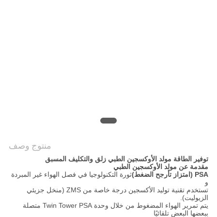
خريطة
الموقع
سياسة
الخصوصية
منتوج وصف
توفير الطاقة مولد الأوكسجين الطبي زلق والتكليف المسبق
مقدمة عن مولد الأوكسجين الطبي
PSA (امتزاز تأرجح الضغط)
ثورة التكنولوجيا في فصل الهواء غير المبردة
و
تستخدم تقنية توليد الأكسجين درجة خاصة من ZMS (منخل جزيئي
الزيوليت).
يتم تمرير الهواء المضغوط من خلال وحدة Twin Tower PSA متصلة
ببعضها البعض تلقائيًا