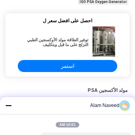
ISO PSA Oxygen Generator
احصل على افضل سعر ل
توفير الطاقة مولد الأوكسجين الطبي
التزلج على ما قبل وبتكليف
استمر
مولد الأكسجين PSA
نظام مولد الأوكسجين PSA الصناعي والمستشفى CE / ISO / معتمد
Alam Naveed
مولد الأكسجين الموفر للطاقة لوحدة PSA ذات البرجين التوأمين في
المستشفى
10:01 AM
انخفاض استهلاك الطاقة الصناعية مولد الأوكسجين التشغيل الآلي PSA