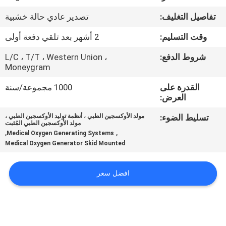
الجودة
تفاصيل التغليف:
تصدير عادي حالة خشبية
اتصل
وقت التسليم:
2 أشهر بعد تلقي دفعة أولى
بنا
شروط الدفع:
L/C ، T/T ، Western Union ،
Moneygram
أخبار
القدرة على
1000 مجموعة/سنة
العرض:
تسليط الضوء:
مولد الأوكسجين الطبي ، أنظمة توليد الأوكسجين الطبي ،
القضايا
مولد الأوكسجين الطبي المُثبت
,
,
Medical Oxygen Generating Systems
Medical Oxygen Generator Skid Mounted
اطلب
عرض
افضل سعر
أسعار
NEWS