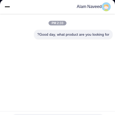
الجودة
Alam Naveed
اتصل
2:33 PM
بنا
Good day, what product are you looking for?
أخبار
القضايا
اطلب
عرض
أسعار
مولد الأوكسجين عالي النقاء PSA مولد غاز الأوكسجين
NEWS