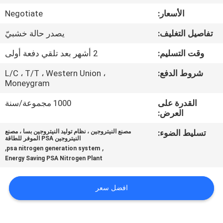
الجودة
الأسعار:
Negotiate
تفاصيل التغليف:
يصدر حالة خشبيّ
اتصل
بنا
وقت التسليم:
2 أشهر بعد تلقي دفعة أولى
شروط الدفع:
L/C ، T/T ، Western Union ،
Moneygram
أخبار
القدرة على
1000 مجموعة/سنة
العرض:
القضايا
تسليط الضوء:
مصنع النيتروجين ، نظام توليد النيتروجين بسا ، مصنع
النيتروجين PSA الموفر للطاقة
,
,
اطلب
psa nitrogen generation system
Energy Saving PSA Nitrogen Plant
عرض
أسعار
افضل سعر
NEWS