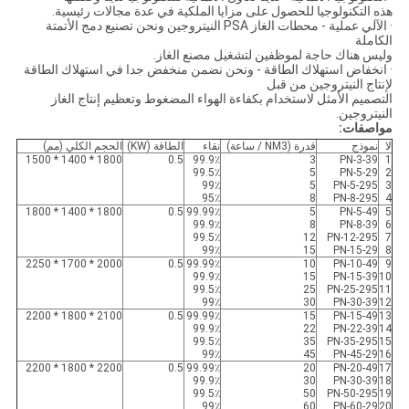
هذه التكنولوجيا للحصول على مزايا الملكية في عدة مجالات رئيسية.
· الآلي عملية - محطات الغاز PSA النيتروجين ونحن تصنيع دمج الأتمتة
الكاملة
وليس هناك حاجة لموظفين لتشغيل مصنع الغاز.
· انخفاض استهلاك الطاقة - ونحن نضمن منخفض جدا في استهلاك الطاقة
لإنتاج النيتروجين من قبل
التصميم الأمثل لاستخدام بكفاءة الهواء المضغوط وتعظيم إنتاج الغاز
النيتروجين.
مواصفات:
لا
نموذج
قدرة (NM3 / ساعة)
نقاء
الطاقة (KW)
الحجم الكلي (مم)
1800 * 1400 * 1500
0.5
99.9٪
3
PN-3-39
1
99.5٪
5
PN-5-29
2
99٪
5
PN-5-295
3
95٪
8
PN-8-295
4
1800 * 1400 * 1800
0.5
99.99٪
5
PN-5-49
5
99.9٪
8
PN-8-39
6
99.5٪
12
PN-12-295
7
99٪
15
PN-15-29
8
2000 * 1700 * 2250
0.5
99.99٪
10
PN-10-49
9
99.9٪
15
PN-15-39
10
99.5٪
25
PN-25-295
11
99٪
30
PN-30-39
12
2100 * 1800 * 2200
0.5
99.99٪
15
PN-15-49
13
99.9٪
22
PN-22-39
14
99.5٪
35
PN-35-295
15
99٪
45
PN-45-29
16
2200 * 1800 * 2200
0.5
99.99٪
20
PN-20-49
17
99.9٪
30
PN-30-39
18
99.5٪
50
PN-50-295
19
99٪
60
PN-60-29
20