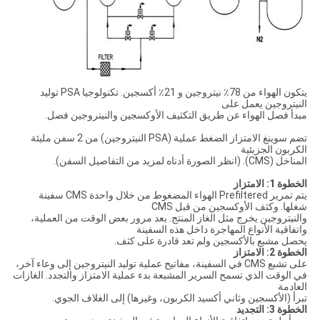
يتكون الهواء من 78٪ نيتروجين و 21٪ أكسجين. تكنولوجيا PSA توليد
النيتروجين يعمل على
مبدأ فصل الهواء عن طريق التكثيف الأوكسجين والنيتروجين فصل.
تضم سوينغ الامتزاز الضغط عملية (PSA النيتروجين) من 2 سفن مليئة
الكربون الجزيئية
المناخل (CMS). (انظر الصورة أدناه لمزيد من التفاصيل السفن).
الخطوة 1: الامتزاز
يتم تمرير Prefiltered الهواء المضغوط من خلال واحدة CMS سفينة
شغلها. وكثف الأوكسجين من قبل CMS
والنيتروجين يخرج مثل الغاز المنتج. بعد مرور بعض الوقت من العملية،
واتفاقية الأنواع المهاجرة داخل هذه السفينة
يحصل مشبع بالأكسجين ولم تعد قادرة على كثف.
الخطوة 2: الامتزاز
على تشبع CMS في السفينة، مفاتيح عملية توليد النيتروجين إلى وعاء آخر،
في الوقت الذي تسمح السرير المشبعة بدء عملية الامتزاز والتجدد. الغازات
العادمة
تبرأ (الأكسجين وثاني أكسيد الكربون، وغيرها) إلى الغلاف الجوي.
الخطوة 3: التجديد