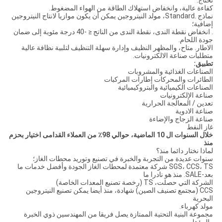
تحتاج.
كفاءة عالية، وانخفاض استهلاك الطاقة من الهواء المضغوط.
نماذج .Standard، مولد النيتروجين يمكن أن يكون موازيا لانتاج النيتروجين
إضافية؛
. انخفاض نقطة الندى، نقطة الندى من الناتج ≤ -40 درجة مئوية إلى ضمان
جودة اللحام.
الاطار. متاح، والمظهر النظيف وإدارة سهلة التنظيف لتلبية نظافة عالية
متطلبات صناعة الالكترونيات.
تطبيق:
الصناعات الغذائية والمشروبات
الطائرات والمحركات إطارات المركبات
الصناعات الكيميائية والبتروكيميائية
صناعة الإلكترونيات
تعدين / المعالجة الحرارية
صناعة الادوية
صناعة الزجاج والإضاءة
غاز النفط
خلال السنوات ال 10 الماضية، حوالي 98٪ من العملاء القدامى اختيار بحزم
منذ
لماذا نختار دائما منذ؟
سنوات عديدة من التجربة والخبرة في تصنيع وتوريد محطات الغاز؛
SGS، CCS، TS شركة معتمدة لمحطات الغاز الجودة وأفضل خدمات ما
بعد-SALE. منذ هو نادرا ما
الشركة التي حصلت، TS (رخصة تصنيع المعدات الخاصة)
CCS (مجتمع تصنيف الصين) شهادة، منذ أيضا يمكن تصنيع النيتروجين
البحرية
مولد كهرباء.
مجموعة البنية التحتية الممتازة يصل فريقا من المهندسين ذوي الخبرة