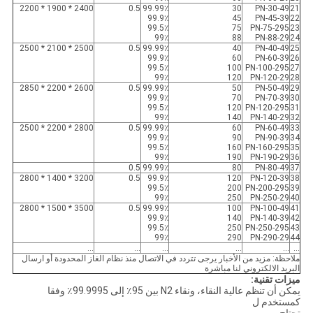
2400 * 1900 * 2200
0.5
99.99٪
30
PN-30-49
21
99.9٪
45
PN-45-39
22
99.5٪
75
PN-75-295
23
99٪
88
PN-88-29
24
2500 * 2100 * 2500
0.5
99.99٪
40
PN-40-49
25
99.9٪
60
PN-60-39
26
99.5٪
100
PN-100-295
27
99٪
120
PN-120-29
28
2600 * 2200 * 2850
0.5
99.99٪
50
PN-50-49
29
99.9٪
70
PN-70-39
30
99.5٪
120
PN-120-295
31
99٪
140
PN-140-29
32
2800 * 2200 * 2500
0.5
99.99٪
60
PN-60-49
33
99.9٪
90
PN-90-39
34
99.5٪
160
PN-160-295
35
99٪
190
PN-190-29
36
0.5
99.99٪
80
PN-80-49
37
3200 * 1400 * 2800
0.5
99.9٪
120
PN-120-39
38
99.5٪
200
PN-200-295
39
99٪
250
PN-250-29
40
3500 * 1500 * 2800
0.5
99.99٪
100
PN-100-49
41
99.9٪
140
PN-140-39
42
99.5٪
250
PN-250-295
43
99٪
290
PN-290-29
44
...
...
...
...
...
...
ملاحظة: مزيد من الأخبار يرجى تتردد في الاتصال منذ نظام الغاز المحدودة أو ارسال
البريد الالكتروني لنا مباشرة
ميزات تقنية:
يمكن أن تنظم عالية النقاء، ونقاء N2 بين 95٪ إلى 99.9995٪ وفقا
كمستخدم ل