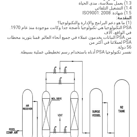
1.3) يعمل بسلاسة، مدى الحياة
1.4) التشغيل التلقائي
1.5) شهادة: ISO9001: 2008
المقدمة:
(1) ما هو دعم البرامج والإدارة والتكنولوجيا؟
PSA التكنولوجيا هي تكنولوجيا ناضجة جدا وكانت موجودة منذ عام 1970.
في الواقع، آلاف
من PSA النباتات يخدمون عملاء في جميع أنحاء العالم. قمنا بتوريد محطات
PSA لعملائنا في أكثر من
56 دولة.
نفسر تكنولوجيا PSA أدناه باستخدام رسم تخطيطي عملية بسيطة.