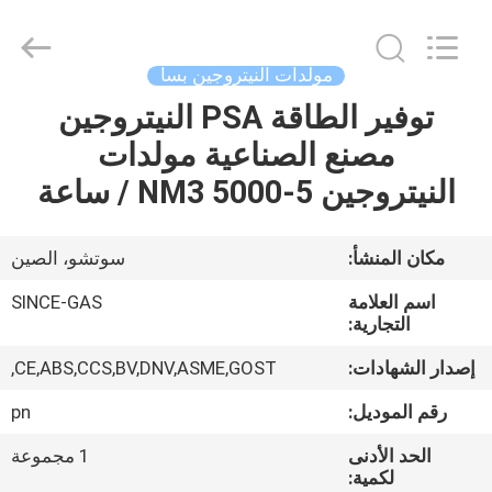
JoShining
Energy
&
Technology
Co.,Ltd.
مولدات النيتروجين بسا
All
Rights
Reserved.
توفير الطاقة PSA النيتروجين
بيت
مصنع الصناعية مولدات
منتجات
النيتروجين 5-5000 NM3 / ساعة
معلومات
مكان المنشأ:
سوتشو، الصين
عنا
اسم العلامة
SINCE-GAS
التجارية:
جولة
إصدار الشهادات:
CE,ABS,CCS,BV,DNV,ASME,GOST,
المصنع
رقم الموديل:
pn
الحد الأدنى
1 مجموعة
مراقبة
لكمية: