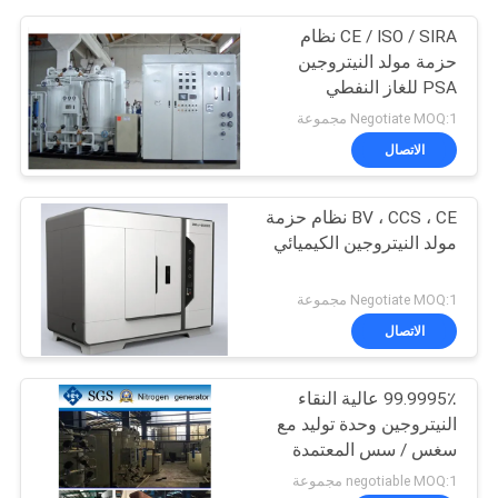
CE / ISO / SIRA نظام
حزمة مولد النيتروجين
PSA للغاز النفطي
Negotiate MOQ:1 مجموعة
الاتصال
BV ، CCS ، CE نظام حزمة
مولد النيتروجين الكيميائي
Negotiate MOQ:1 مجموعة
الاتصال
99.9995٪ عالية النقاء
النيتروجين وحدة توليد مع
سغس / سس المعتمدة
negotiable MOQ:1 مجموعة