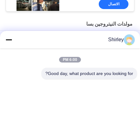
الاتصال
مولدات النيتروجين بسا
مولد النيتروجين PSA في الموقع لقطع الليزر بالألياف بنسبة 99.99٪ من
Shirley
النقاء وتوفير 90% من التكاليف
التشغيل الآلي لمصنع غاز النيتروجين PSA المحمول ذو الحجم الذكي
6:00 PM
نقاوة مولد النيتروجين 99.9995 صناعة كهرباء الليثيوم
Good day, what product are you looking for?
فئات شعبية
جميع
مولد الأكسجين VSA
مولدات النيتروجين بسا
مولد الأكسجين PSA
مولد الأوكسجين VPSA