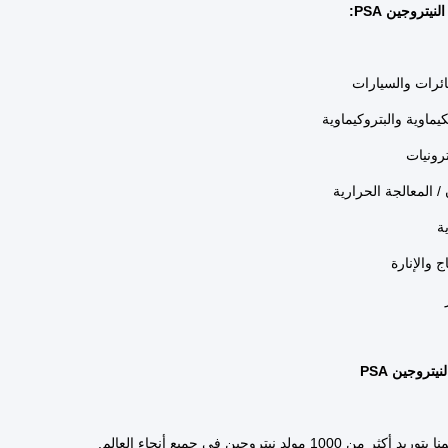
نيتروجين PSA:
ئرات والسيارات
يماوية والبتروكيماوية
ترونيات
/ المعالجة الحرارية
ة
 والإنارة
يتروجين PSA
من 1000 مولد نيتروجين في جميع أنحاء العالم.