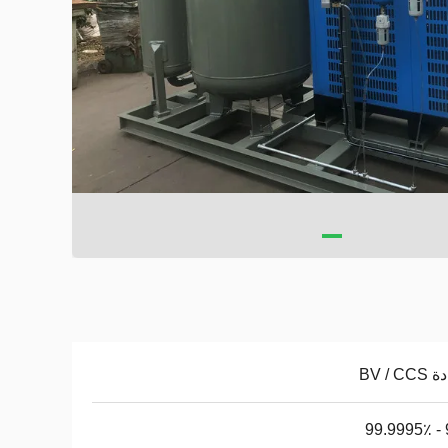
BV / C
9