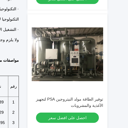
· التكنولوجيا
التكنولوجيا 
· التشغيل الآلي - ت
ولا يلزم وج
مواصفات مولد 
رقم
ن
توفير الطاقة مولد النيتروجين PSA لتجهيز
39
1
الأغذية والمشروبات
29
2
احصل على افضل سعر
295
3