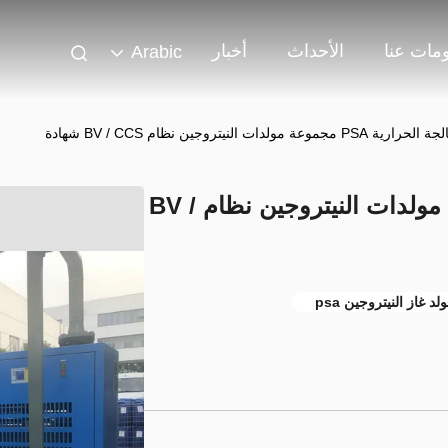
مات عنا
الأحداث
أخبار
Arabic
ة PSA مجموعة مولدات النيتروجين نظام BV / CCS شهادة
المعالجة الحرارية PSA مجموعة مولدات النيتروجين نظام BV /
لد غاز النيتروجين psa