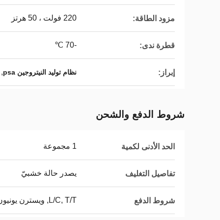
220 فولت ، 50 هرتز
مزود الطاقة:
-70 ℃
قطرة ندى:
,
إبراز:
نظام توليد النيتروجين psa
شروط الدفع والشحن
1 مجموعة
الحد الأدنى لكمية
يصدر حالة خشبيّ
تفاصيل التغليف
L/C, T/T, ويسترن يونيون, MoneyGram
شروط الدفع