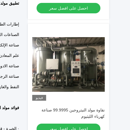
تطبيق مولد ال
احصل على افضل سعر
إطارات الطا
الصناعات الك
صناعة الإلك
علم المعادن 
صناعة الادوي
صناعة الزجاج
النفط والغاز
فيديو
فوائد مولد الن
نقاوة مولد النيتروجين 99.9995 صناعة
كهرباء الليثيوم
· الخبرة - قمنا بتوريد أكثر 
احصل على افضل سعر