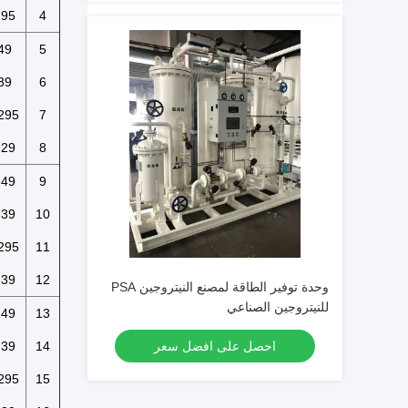
295
4
49
5
39
6
295
7
-29
8
-49
9
-39
10
295
11
-39
12
وحدة توفير الطاقة لمصنع النيتروجين PSA
للنيتروجين الصناعي
-49
13
احصل على افضل سعر
14
-39
295
15