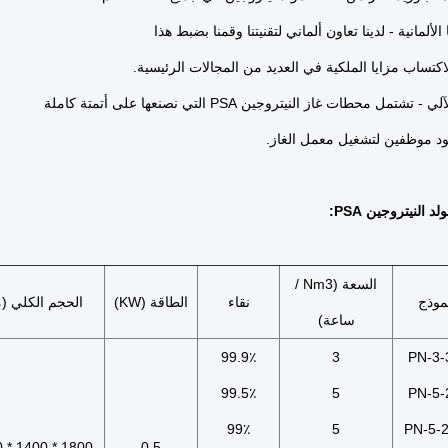
 الألمانية - لدينا تعاون ألماني لتقنيتنا وقمنا بضبط هذا
لاكتساب مزايا الملكية في العديد من المجالات الرئيسية.
شتمل محطات غاز النيتروجين PSA التي نصنعها على أتمتة كاملة
ود موظفين لتشغيل معمل الغاز.
النيتروجين PSA:
السعة (Nm3 /
موذج
نقاء
الطاقة (KW)
الحجم الكلي (
ساعة)
99.9٪
3
PN-3-
99.5٪
5
PN-5-
99٪
5
PN-5-
1800 * 1400 * 1500
0.5