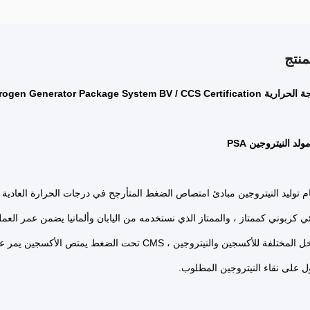
نتج
PSA Nitrogen Generator Package System BV /
د النيتروجين PSA
 توليد النيتروجين مبادئ امتصاص الضغط المتأرجح في درجات الحرارة العادية ،
كربوني كممتاز ، والممتاز الذي نستخدمه من اليابان وألمانيا يضمن عمر العمل لأكثر من
بسبب المناخل المختلفة للأكسجين والنيتروجين ، CMS ت