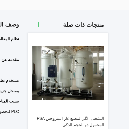
وصف الم
منتجات ذات صلة
نظام المعالجة الحرارية  CCS Certification
مقدمة عن مول
يستخدم نظام
ومنخل جزيئي 
PLC للحصول على نقاء النيتروجين المطلوب.
التشغيل الآلي لمصنع غاز النيتروجين PSA
المحمول ذو الحجم الذكي