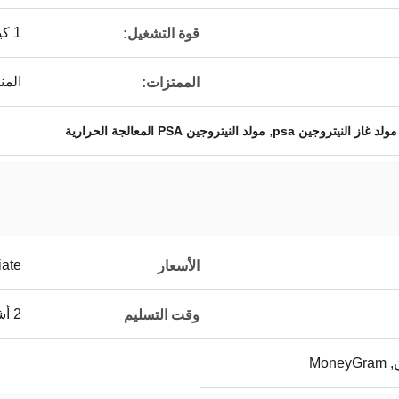
1 كيلو واط
قوة التشغيل:
المن
الممتزات:
,
مولد غاز النيتروجين psa
مولد النيتروجين PSA المعالجة الحرارية
iate
الأسعار
2 أشهر بعد تلقي دفعة أولى
وقت التسليم