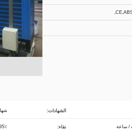
CE,ABS
شهادة CS
الشهادات:
5٪ - 99.9995٪
نقاء: